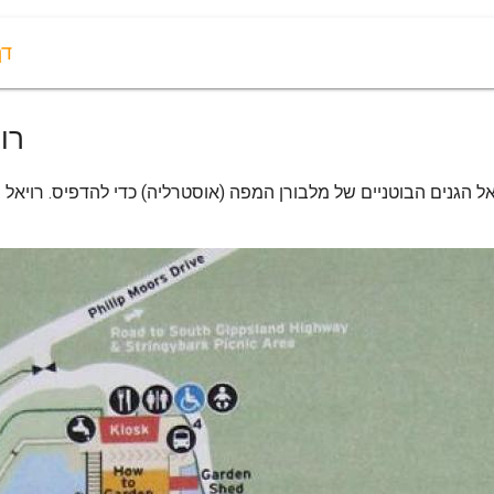
דף
רו