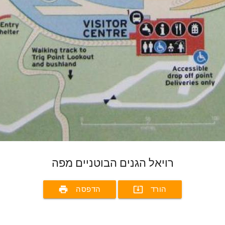
רויאל הגנים הבוטניים מפה
print
system_update_alt
הורד
הדפסה