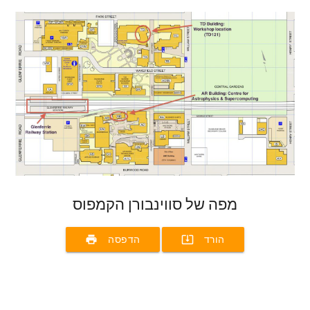
מפה של סווינבורן הקמפוס
print
system_update_alt
הורד
הדפסה