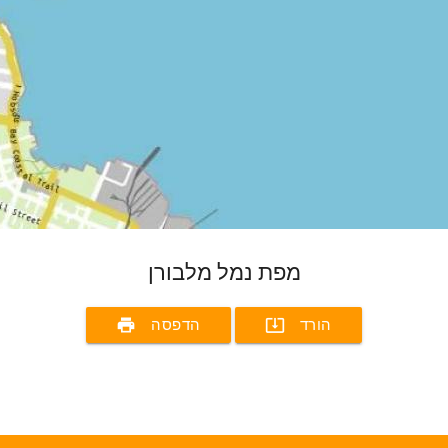
מפת נמל מלבורן
print
system_update_alt
הורד
הדפסה