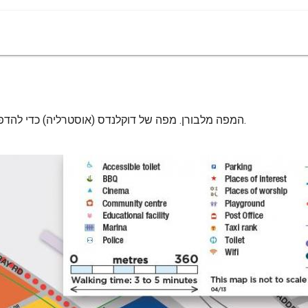
Docklands המפה מלבורן. מפה של דוקלנדס (אוסטרליה) כדי להדפיס. מפה של דוקלנדס (אוסטרליה) להורדה.