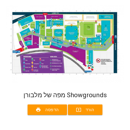
מפה של מלבורן Showgrounds
print
system_update_alt
הורד
הדפסה