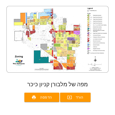
מפה של מלבורן קניון כיכר
print
system_update_alt
הורד
הדפסה