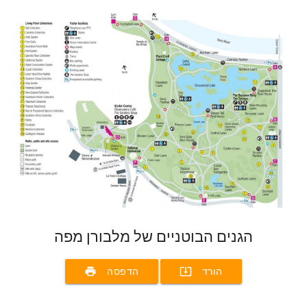
הגנים הבוטניים של מלבורן מפה
print
system_update_alt
הורד
הדפסה