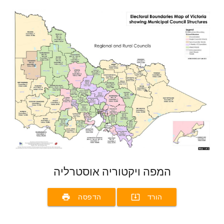
המפה ויקטוריה אוסטרליה
print
system_update_alt
הורד
הדפסה