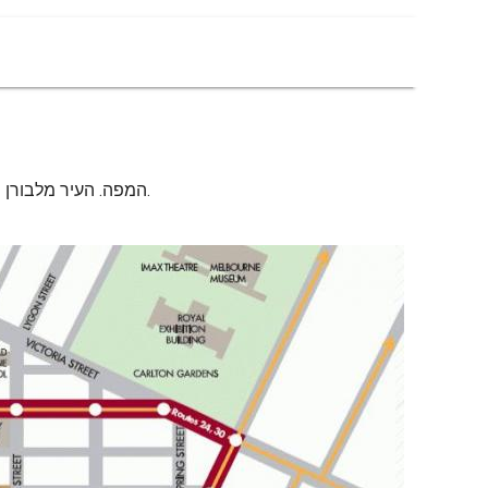
City circle tram המפה. העיר מלבורן מעגל החשמלית המפה (אוסטרליה) כדי להדפיס. העיר מלבורן מעגל החשמלית המפה (אוסטרליה) להורדה.